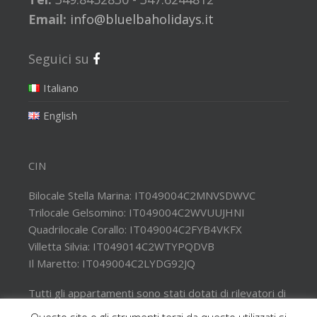
Email:
info@bluelbaholidays.it
Seguici su
Italiano
English
CIN
Bilocale Stella Marina: IT049004C2MNVSDWVC
Trilocale Gelsomino: IT049004C2WVUUJHNI
Quadrilocale Corallo: IT049004C2FYB4VKFX
Villetta Silvia: IT049014C2WTYPQDVB
Il Maretto: IT049004C2LYDG92JQ
Tutti gli appartamenti sono stati dotati di rilevatori di
monossido di carbonio e estintori nelle aree esterne.