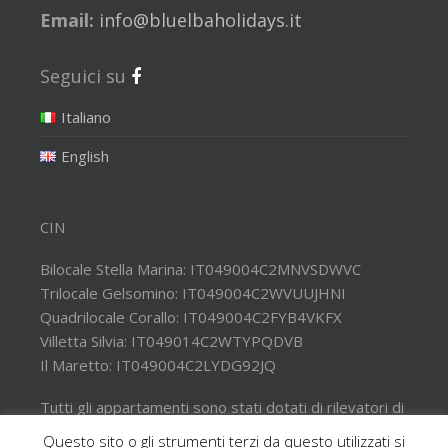
Email:
info@bluelbaholidays.it
Seguici su
Italiano
English
CIN
Bilocale Stella Marina: IT049004C2MNVSDWVC
Trilocale Gelsomino: IT049004C2WVUUJHNI
Quadrilocale Corallo: IT049004C2FYB4VKFX
Villetta Silvia: IT049014C2WTYPQDVB
Il Maretto: IT049004C2LYDG92JQ
Tutti gli appartamenti sono stati dotati di rilevatori di
monossido di carbonio e estintori nelle aree esterne.
Questo sito o gli strumenti terzi da questo utilizzati si